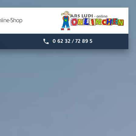
line-Shop
0 62 32 / 72 89 5
Speyer