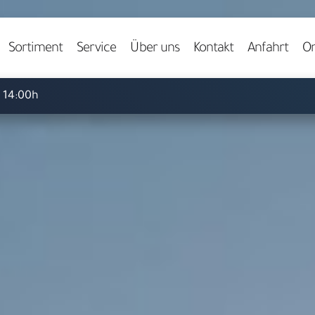
Video starten
Sortiment
Service
Über uns
Kontakt
Anfahrt
On
- 14:00h
Herzlich willkommen bei
ARS LUDI
pielwaren-Fachgeschäft in 