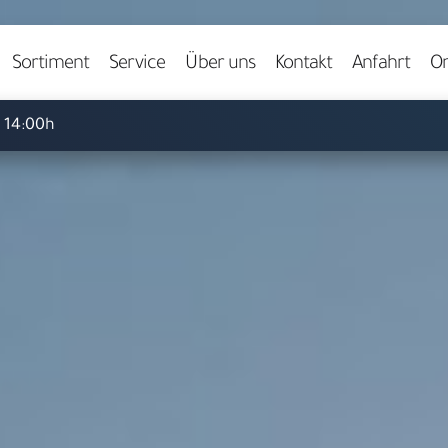
Video starten
Sortiment
Service
Über uns
Kontakt
Anfahrt
On
- 14:00h
Herzlich willkommen bei
ARS LUDI
pielwaren-Fachgeschäft in 