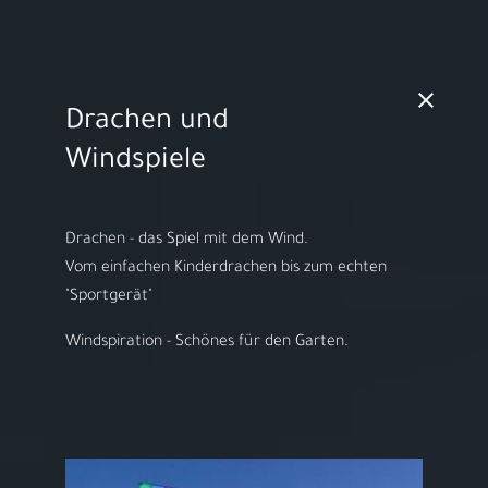
MO - FR 10:00 - 18:00h | SA 10:00 - 14:00h
Drachen und
Video starten
Windspiele
Drachen - das Spiel mit dem Wind.
​Vom einfachen Kinderdrachen bis zum echten
Herzlich willkommen bei
"Sportgerät"
ARS LUDI
Windspiration - Schönes für den Garten.
Ihr Spielwaren-
Fachgeschäft in
Speyer