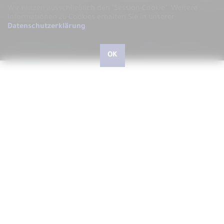
Wir nutzen ausschließlich den "Session-Cookie".
Weitere
Informationen zu Cookies erhalten Sie in unserer
Datenschutzerklärung
.
OK
Hallo, liebe kleine und große Besucher, herzlich
willkommen bei ARS LUDI
Schön, dass Sie uns auf unserer Website besuchen, auf der
wir Ihnen gerne ARS LUDI das Fachgeschäft für
phantasievolles Spielen in Speyer vorstellen möchten.
In unserem Geschäft in der Speyerer Gilgenstraße finden Sie
über 10.000 Artikel - vom richtig guten Spielzeug für Kinder