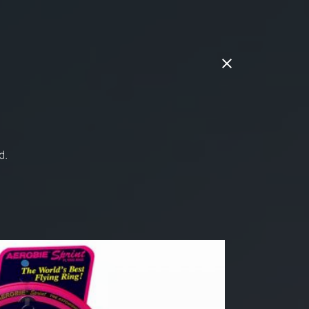
line-Shop
0 62 32 / 72 89 5
d.
Speyer