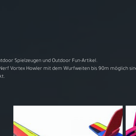
Video starten
Sortiment
Service
Über uns
Kontakt
Anfahrt
On
- 14:00h
Outdoor Spielzeugen und Outdoor Fun-Artikel.
Nerf Vortex Howler mit dem Wurfweiten bis 90m möglich sin
Herzlich willkommen bei
kt.
ARS LUDI
pielwaren-Fachgeschäft in 