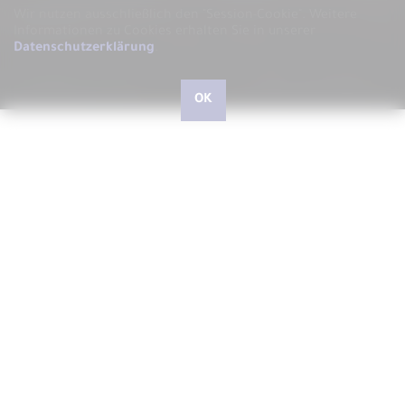
Wir nutzen ausschließlich den "Session-Cookie".
Weitere
Informationen zu Cookies erhalten Sie in unserer
Datenschutzerklärung
.
OK
Hallo, liebe kleine und große Besucher, herzlich
willkommen bei ARS LUDI
Schön, dass Sie uns auf unserer Website besuchen, auf der
wir Ihnen gerne ARS LUDI das Fachgeschäft für
phantasievolles Spielen in Speyer vorstellen möchten.
In unserem Geschäft in der Speyerer Gilgenstraße finden Sie
über 10.000 Artikel - vom richtig guten Spielzeug für Kinder