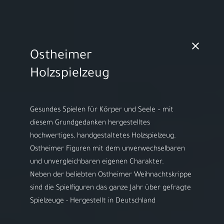
MO - FR 10:00 - 18:00h | SA 10:00 - 14:00h
Ostheimer
Video starten
Holzspielzeug
Gesundes Spielen für Körper und Seele – mit
diesem Grundgedanken hergestelltes
Herzlich willkommen bei
hochwertiges, handgestaltetes Holzspielzeug.
ARS LUDI
Ostheimer Figuren mit dem unverwechselbaren
und unvergleichbaren eigenen Charakter.
Ihr Spielwaren-
​Neben der beliebten Ostheimer Weihnachtskrippe
Fachgeschäft in
sind die Spielfiguren das ganze Jahr über gefragte
Speyer
Spielzeuge - Hergestellt in Deutschland