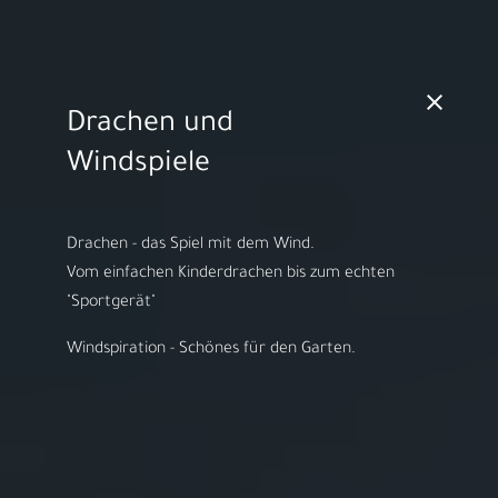
MO - FR 10:00 - 18:00h | SA 10:00 - 14:00h
Drachen und
Video starten
Windspiele
Drachen - das Spiel mit dem Wind.
​Vom einfachen Kinderdrachen bis zum echten
Herzlich willkommen bei
"Sportgerät"
ARS LUDI
Windspiration - Schönes für den Garten.
Ihr Spielwaren-
Fachgeschäft in
Speyer