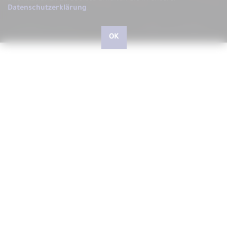
Datenschutzerklärung
.
OK
Hallo, liebe kleine und große Besucher, herzlich
willkommen bei ARS LUDI
Schön, dass Sie uns auf unserer Website besuchen, auf der
wir Ihnen gerne ARS LUDI das Fachgeschäft für
phantasievolles Spielen in Speyer vorstellen möchten.
In unserem Geschäft in der Speyerer Gilgenstraße finden Sie
über 10.000 Artikel - vom richtig guten Spielzeug für Kinder
und Junggebliebene, Spielwaren zum Experimentieren und
Forschen, Outdoorspiele, Drachen und Jonglierartikel,